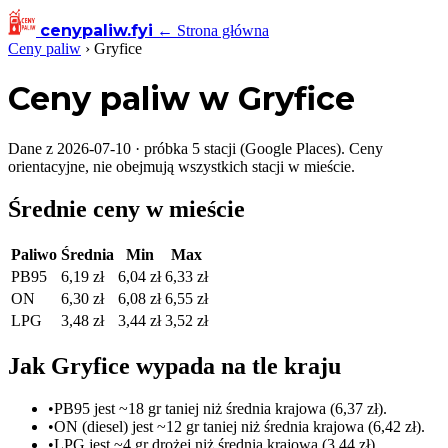
cenypaliw
.fyi
← Strona główna
Ceny paliw
›
Gryfice
Ceny paliw w Gryfice
Dane z 2026-07-10 · próbka 5 stacji (Google Places). Ceny
orientacyjne, nie obejmują wszystkich stacji w mieście.
Średnie ceny w mieście
Paliwo
Średnia
Min
Max
PB95
6,19 zł
6,04 zł
6,33 zł
ON
6,30 zł
6,08 zł
6,55 zł
LPG
3,48 zł
3,44 zł
3,52 zł
Jak Gryfice wypada na tle kraju
•
PB95 jest ~18 gr taniej niż średnia krajowa (6,37 zł).
•
ON (diesel) jest ~12 gr taniej niż średnia krajowa (6,42 zł).
•
LPG jest ~4 gr drożej niż średnia krajowa (3,44 zł).