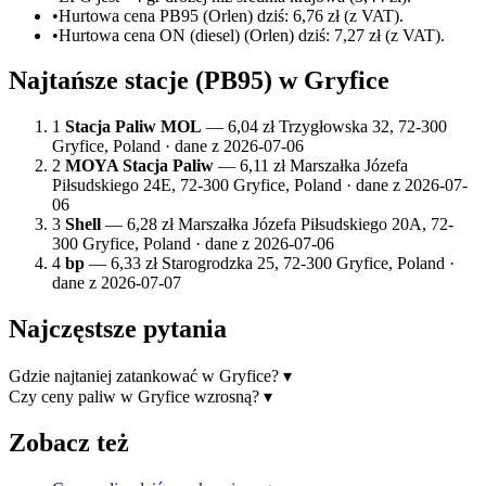
•
Hurtowa cena PB95 (Orlen) dziś: 6,76 zł (z VAT).
•
Hurtowa cena ON (diesel) (Orlen) dziś: 7,27 zł (z VAT).
Najtańsze stacje (PB95) w Gryfice
1
Stacja Paliw MOL
—
6,04 zł
Trzygłowska 32, 72-300
Gryfice, Poland · dane z 2026-07-06
2
MOYA Stacja Paliw
—
6,11 zł
Marszałka Józefa
Piłsudskiego 24E, 72-300 Gryfice, Poland · dane z 2026-07-
06
3
Shell
—
6,28 zł
Marszałka Józefa Piłsudskiego 20A, 72-
300 Gryfice, Poland · dane z 2026-07-06
4
bp
—
6,33 zł
Starogrodzka 25, 72-300 Gryfice, Poland ·
dane z 2026-07-07
Najczęstsze pytania
Gdzie najtaniej zatankować w Gryfice?
▾
Czy ceny paliw w Gryfice wzrosną?
▾
Zobacz też