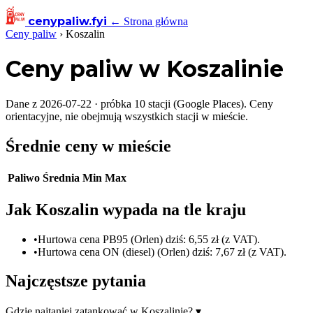
cenypaliw
.fyi
← Strona główna
Ceny paliw
›
Koszalin
Ceny paliw w Koszalinie
Dane z 2026-07-22 · próbka 10 stacji (Google Places). Ceny
orientacyjne, nie obejmują wszystkich stacji w mieście.
Średnie ceny w mieście
Paliwo
Średnia
Min
Max
Jak Koszalin wypada na tle kraju
•
Hurtowa cena PB95 (Orlen) dziś: 6,55 zł (z VAT).
•
Hurtowa cena ON (diesel) (Orlen) dziś: 7,67 zł (z VAT).
Najczęstsze pytania
Gdzie najtaniej zatankować w Koszalinie?
▾