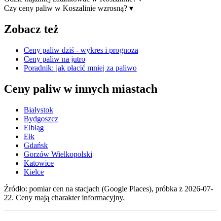
Czy ceny paliw w Koszalinie wzrosną?
▾
Zobacz też
Ceny paliw dziś - wykres i prognoza
Ceny paliw na jutro
Poradnik: jak płacić mniej za paliwo
Ceny paliw w innych miastach
Białystok
Bydgoszcz
Elbląg
Ełk
Gdańsk
Gorzów Wielkopolski
Katowice
Kielce
Źródło: pomiar cen na stacjach (Google Places), próbka z 2026-07-
22. Ceny mają charakter informacyjny.