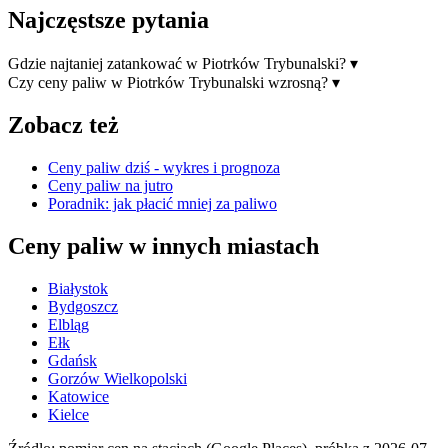
Najczęstsze pytania
Gdzie najtaniej zatankować w Piotrków Trybunalski?
▾
Czy ceny paliw w Piotrków Trybunalski wzrosną?
▾
Zobacz też
Ceny paliw dziś - wykres i prognoza
Ceny paliw na jutro
Poradnik: jak płacić mniej za paliwo
Ceny paliw w innych miastach
Białystok
Bydgoszcz
Elbląg
Ełk
Gdańsk
Gorzów Wielkopolski
Katowice
Kielce