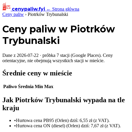
cenypaliw
.fyi
← Strona główna
Ceny paliw
›
Piotrków Trybunalski
Ceny paliw w Piotrków
Trybunalski
Dane z 2026-07-22 · próbka 7 stacji (Google Places). Ceny
orientacyjne, nie obejmują wszystkich stacji w mieście.
Średnie ceny w mieście
Paliwo
Średnia
Min
Max
Jak Piotrków Trybunalski wypada na tle
kraju
•
Hurtowa cena PB95 (Orlen) dziś: 6,55 zł (z VAT).
•
Hurtowa cena ON (diesel) (Orlen) dziś: 7,67 zł (z VAT).