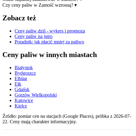
Czy ceny paliw w Zamość wzrosną?
▾
Zobacz też
Ceny paliw dziś - wykres i prognoza
Ceny paliw na jutro
Poradnik: jak płacić mniej za paliwo
Ceny paliw w innych miastach
Białystok
Bydgoszcz
Elbląg
Ełk
Gdańsk
Gorzów Wielkopolski
Katowice
Kielce
Źródło: pomiar cen na stacjach (Google Places), próbka z 2026-07-
22. Ceny mają charakter informacyjny.