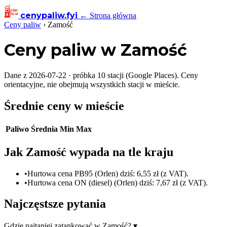
cenypaliw
.fyi
← Strona główna
Ceny paliw
›
Zamość
Ceny paliw w Zamość
Dane z 2026-07-22 · próbka 10 stacji (Google Places). Ceny
orientacyjne, nie obejmują wszystkich stacji w mieście.
Średnie ceny w mieście
Paliwo
Średnia
Min
Max
Jak Zamość wypada na tle kraju
•
Hurtowa cena PB95 (Orlen) dziś: 6,55 zł (z VAT).
•
Hurtowa cena ON (diesel) (Orlen) dziś: 7,67 zł (z VAT).
Najczęstsze pytania
Gdzie najtaniej zatankować w Zamość?
▾